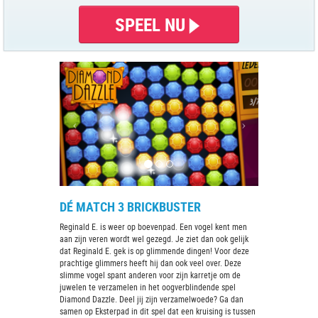
SPEEL NU
DÉ MATCH 3 BRICKBUSTER
Reginald E. is weer op boevenpad. Een vogel kent men
aan zijn veren wordt wel gezegd. Je ziet dan ook gelijk
dat Reginald E. gek is op glimmende dingen! Voor deze
prachtige glimmers heeft hij dan ook veel over. Deze
slimme vogel spant anderen voor zijn karretje om de
juwelen te verzamelen in het oogverblindende spel
Diamond Dazzle. Deel jij zijn verzamelwoede? Ga dan
samen op Eksterpad in dit spel dat een kruising is tussen