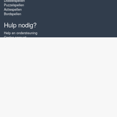
Dobbelspellen
Puzzelspellen
Actiespellen
Bordspellen
Hulp nodig?
Help en ondersteuning
Creëer account
Inloggen
Wachtwoord vergeten
Over Zigiz
Met onze Zigiz Tournament Games daag je rechtstreeks andere spelers
uit: de winnaar gaat er vandoor met de prijzenpot! Speel de leukste
online kaartspellen, dobbelspellen en andere spelletjes zoals Hot Air
Solitaire, Triple Jack, Sunset Solitaire 2, Pyramid 2, Dr 5Dice en Sweet
Sevens. Je kunt alle spellen op Zigiz onbeperkt gratis spelen of meteen
voor winst spelen. De spellen zijn geoptimaliseerd voor tablet en mobiele
telefoons.
Nederlands
Gembly B.V.