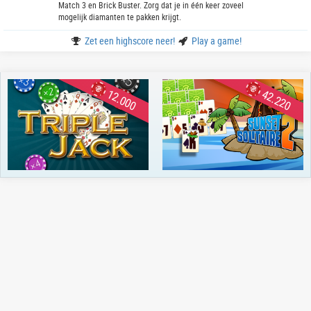
Match 3 en Brick Buster. Zorg dat je in één keer zoveel
mogelijk diamanten te pakken krijgt.
Zet een highscore neer!
Play a game!
12.000
42.220