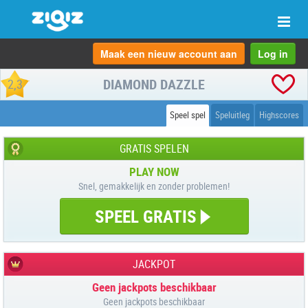
Scha
navi
Maak een nieuw account aan
Log in
DIAMOND DAZZLE
2,3
Speel spel
Speluitleg
Highscores
GRATIS SPELEN
PLAY NOW
Snel, gemakkelijk en zonder problemen!
SPEEL GRATIS
JACKPOT
Geen jackpots beschikbaar
Geen jackpots beschikbaar