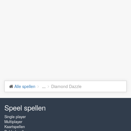
Alle spellen
...
Diamond Dazzle
Speel spellen
Single player
Multiplayer
Kaartspellen