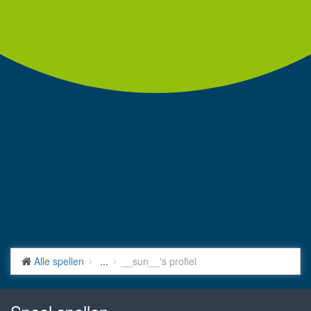
Alle spellen
...
__sun__'s profiel