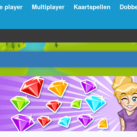
e player
Multiplayer
Kaartspellen
Dobbe