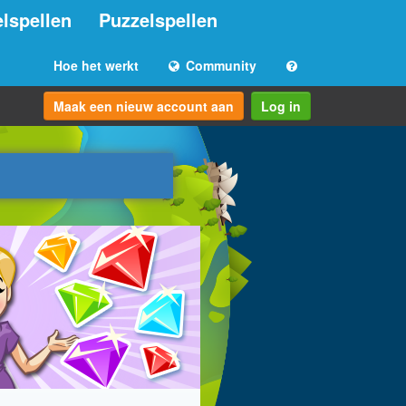
lspellen
Puzzelspellen
Hoe het werkt
Community
Maak een nieuw account aan
Log in