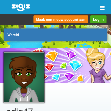
Scha
navi
Maak een nieuw account aan
Log in
Wereld
edig47