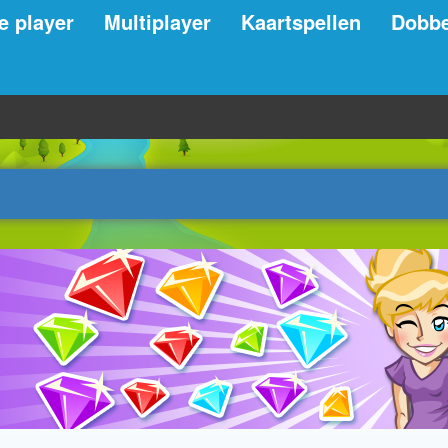
e player
Multiplayer
Kaartspellen
Dobbe