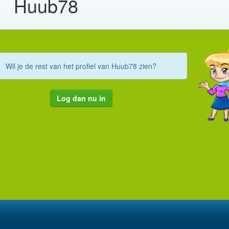
Huub78
Wil je de rest van het profiel van Huub78 zien?
Log dan nu in