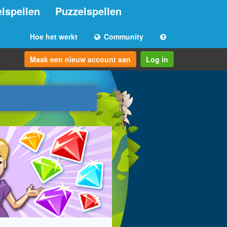
lspellen
Puzzelspellen
Hoe het werkt
Community
Maak een nieuw account aan
Log in