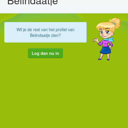
Wil je de rest van het profiel van
Belindaatje zien?
Log dan nu in