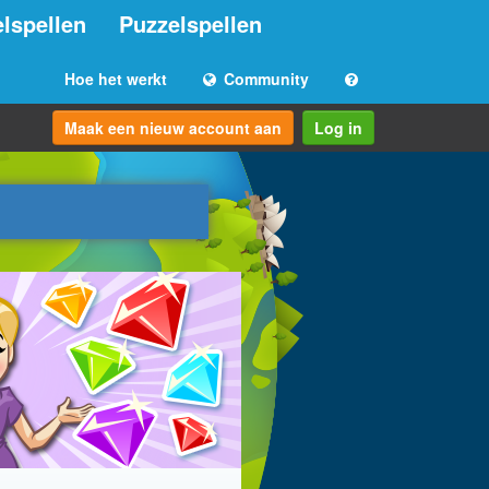
lspellen
Puzzelspellen
Hoe het werkt
Community
Maak een nieuw account aan
Log in