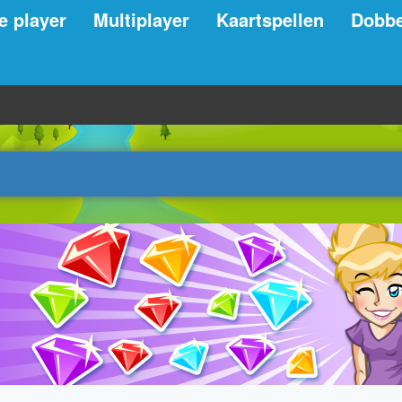
e player
Multiplayer
Kaartspellen
Dobbe