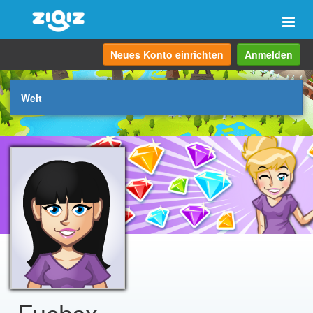
Navi
anze
Neues Konto einrichten
Anmelden
Welt
Fuchsx