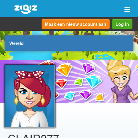
Scha
navi
Maak een nieuw account aan
Log in
Wereld
CLAIR277