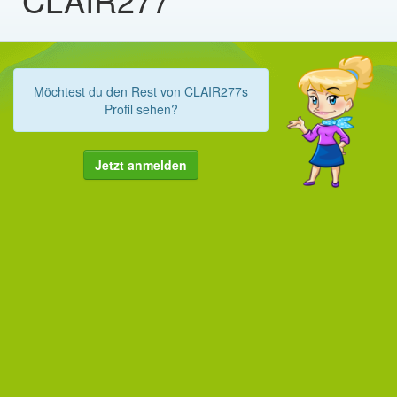
Möchtest du den Rest von CLAIR277s
Profil sehen?
Jetzt anmelden