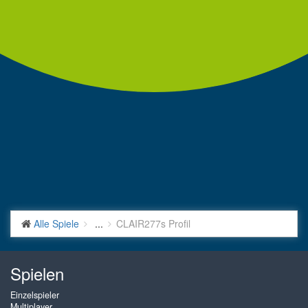
Alle Spiele
...
CLAIR277s Profil
Spielen
Einzelspieler
Multiplayer