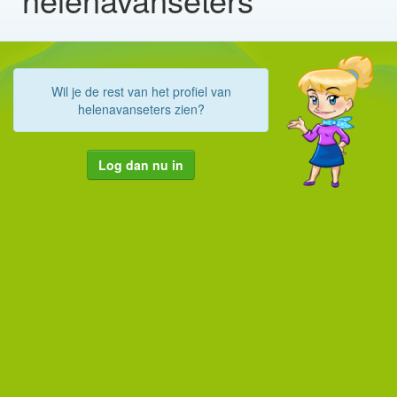
Wil je de rest van het profiel van
helenavanseters zien?
Log dan nu in