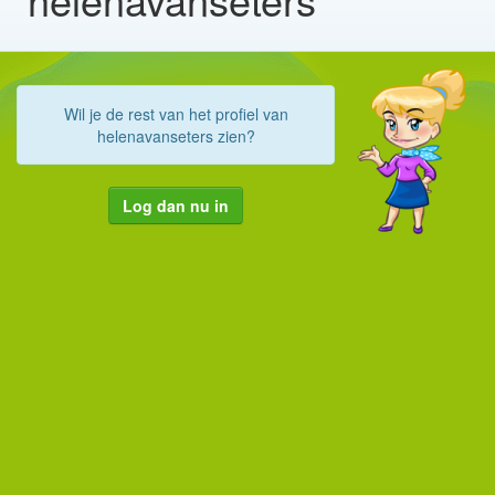
Wil je de rest van het profiel van
helenavanseters zien?
Log dan nu in