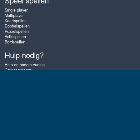
Speel spellen
Single player
Multiplayer
Kaartspellen
Dobbelspellen
Puzzelspellen
Actiespellen
Bordspellen
Hulp nodig?
Help en ondersteuning
Creëer account
Inloggen
Wachtwoord vergeten
Over Zigiz
Met onze Zigiz Tournament Games daag je rechtstreeks andere spelers
uit: de winnaar gaat er vandoor met de prijzenpot! Speel de leukste
online kaartspellen, dobbelspellen en andere spelletjes zoals Hot Air
Solitaire, Triple Jack, Sunset Solitaire 2, Pyramid 2, Dr 5Dice en Sweet
Sevens. Je kunt alle spellen op Zigiz onbeperkt gratis spelen of meteen
voor winst spelen. De spellen zijn geoptimaliseerd voor tablet en mobiele
telefoons.