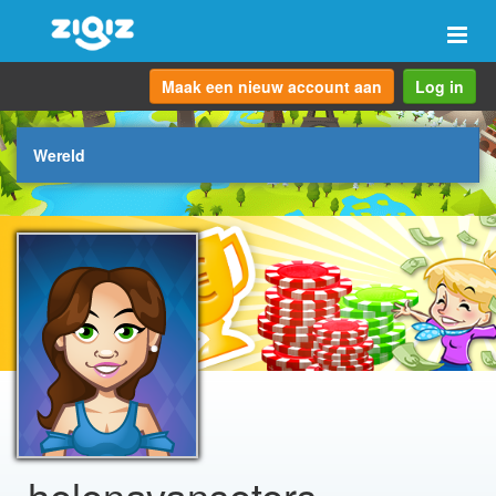
Scha
navi
Maak een nieuw account aan
Log in
Wereld
helenavanseters