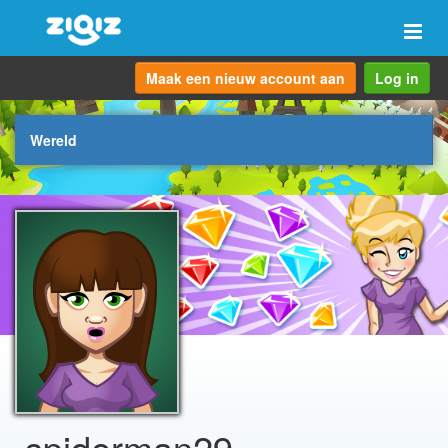
Scha
navi
Maak een nieuw account aan
Log in
Wereld
spiderman29