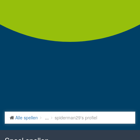
Alle spellen
...
spiderman29's profiel