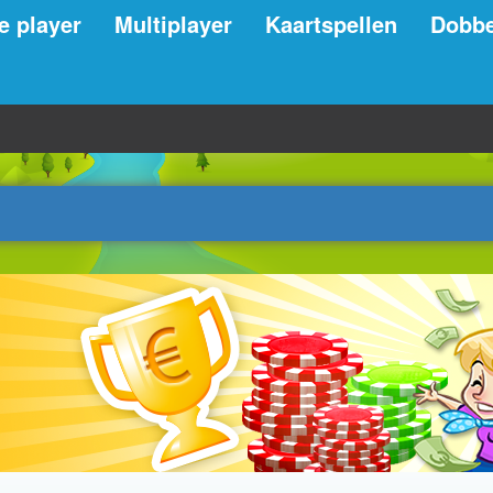
e player
Multiplayer
Kaartspellen
Dobbe