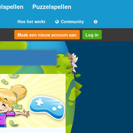
lspellen
Puzzelspellen
Hoe het werkt
Community
Maak een nieuw account aan
Log in