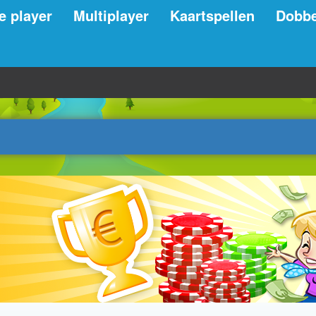
e player
Multiplayer
Kaartspellen
Dobbe