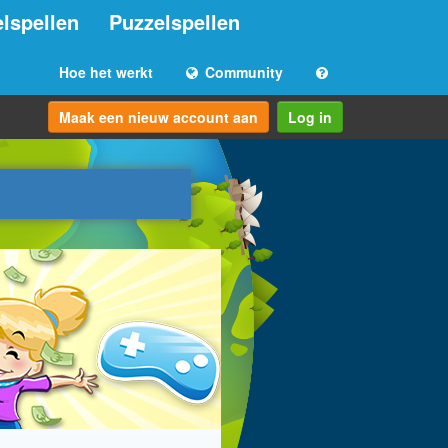
lspellen
Puzzelspellen
Hoe het werkt
Community
Maak een nieuw account aan
Log in