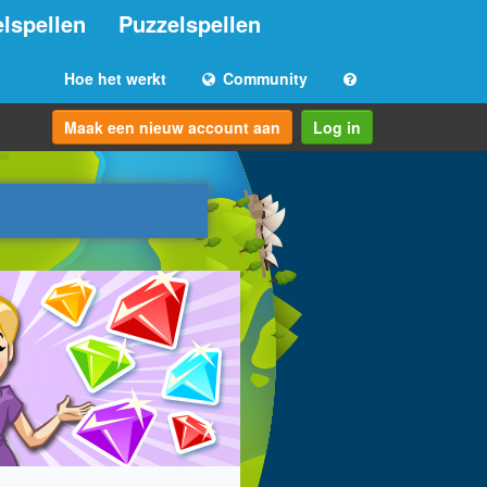
lspellen
Puzzelspellen
Hoe het werkt
Community
Maak een nieuw account aan
Log in