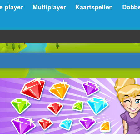
e player
Multiplayer
Kaartspellen
Dobbe