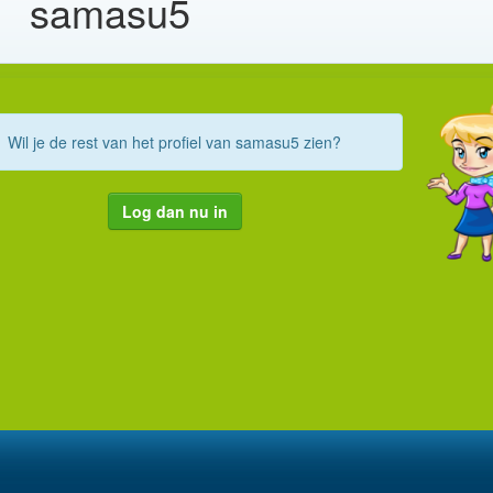
samasu5
Wil je de rest van het profiel van samasu5 zien?
Log dan nu in