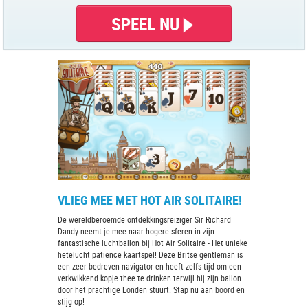
SPEEL NU
VLIEG MEE MET HOT AIR SOLITAIRE!
De wereldberoemde ontdekkingsreiziger Sir Richard
Dandy neemt je mee naar hogere sferen in zijn
fantastische luchtballon bij Hot Air Solitaire - Het unieke
hetelucht patience kaartspel! Deze Britse gentleman is
een zeer bedreven navigator en heeft zelfs tijd om een
verkwikkend kopje thee te drinken terwijl hij zijn ballon
door het prachtige Londen stuurt. Stap nu aan boord en
stijg op!