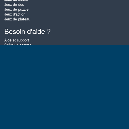
Jeux de dés
Jeux de puzzle
Jeux d'action
Jeux de plateau
Besoin d'aide ?
Aide et support
Créer un compte
Connexion
Mot de passe oublié
À propos de Zigiz
Sur Zigiz vous pouvez jouer gratuitement en ligne aux meilleurs jeux de
cartes, de plateau et puzzles, aussi souvent que vous le souhaitez ! Vous
pouvez également affronter d'autres joueurs Zigiz en mode multijoueurs.
Français
Gembly B.V.
Numéro de chambre de commerce : 59273046
E-mail de contact : support@gembly.com
www.zigiz.com © 2003 - 2026
♥
Jeux en ligne gratuits, jouez autant que vous le