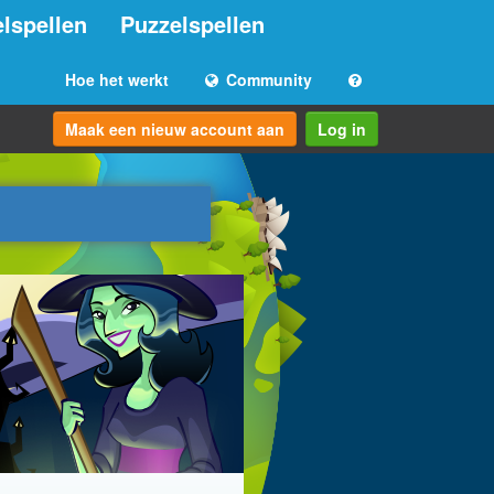
lspellen
Puzzelspellen
Hoe het werkt
Community
Maak een nieuw account aan
Log in