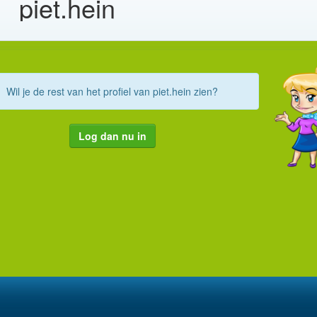
piet.hein
Wil je de rest van het profiel van piet.hein zien?
Log dan nu in