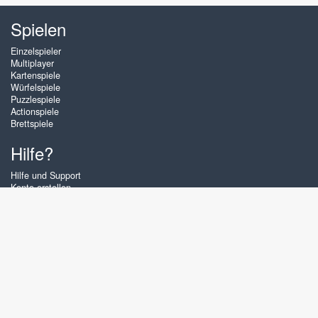
Spielen
Einzelspieler
Multiplayer
Kartenspiele
Würfelspiele
Puzzlespiele
Actionspiele
Brettspiele
Hilfe?
Hilfe und Support
Konto erstellen
Anmelden
Passwort vergessen
Über Zigiz
Auf Zigiz kannst du die besten Kartenspiele, Brettspiele und Puzzles
online spielen - und das, so oft du willst! Du kannst auch andere Zigiz-
Spieler in Multiplayer-Spielen herausfordern. Die Spiele sind für Tablets
und Mobiltelefone optimiert.