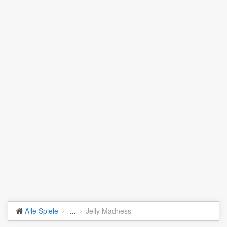
Alle Spiele
...
Jelly Madness