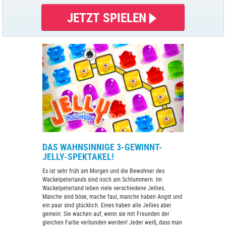
JETZT SPIELEN
DAS WAHNSINNIGE 3-GEWINNT-
JELLY-SPEKTAKEL!
Es ist sehr früh am Morgen und die Bewohner des
Wackelpeterlands sind noch am Schlummern. Im
Wackelpeterland leben viele verschiedene Jellies.
Manche sind böse, mache faul, manche haben Angst und
ein paar sind glücklich. Eines haben alle Jellies aber
gemein: Sie wachen auf, wenn sie mit Freunden der
gleichen Farbe verbunden werden! Jeder weiß, dass man