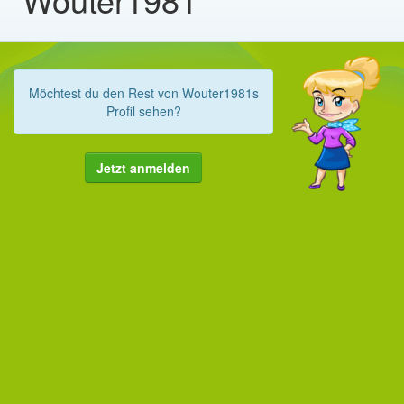
Möchtest du den Rest von Wouter1981s
Profil sehen?
Jetzt anmelden