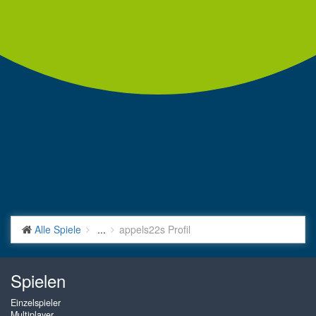
Alle Spiele
...
appels22s Profil
Spielen
Einzelspieler
Multiplayer