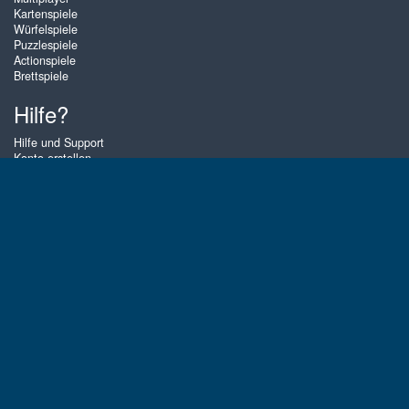
Kartenspiele
Würfelspiele
Puzzlespiele
Actionspiele
Brettspiele
Hilfe?
Hilfe und Support
Konto erstellen
Anmelden
Passwort vergessen
Über Zigiz
Auf Zigiz kannst du die besten Kartenspiele, Brettspiele und Puzzles
online spielen - und das, so oft du willst! Du kannst auch andere Zigiz-
Spieler in Multiplayer-Spielen herausfordern. Die Spiele sind für Tablets
und Mobiltelefone optimiert.
Deutsch
Gembly B.V.
Handelskammernummer: 59273046
Kontakt-E-Mail: support@gembly.com