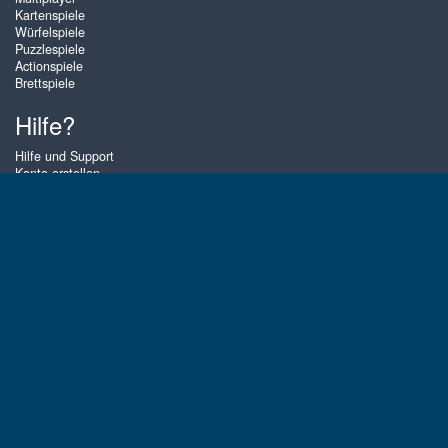
Kartenspiele
Würfelspiele
Puzzlespiele
Actionspiele
Brettspiele
Hilfe?
Hilfe und Support
Konto erstellen
Anmelden
Passwort vergessen
Über Zigiz
Auf Zigiz kannst du die besten Kartenspiele, Brettspiele und Puzzles
online spielen - und das, so oft du willst! Du kannst auch andere Zigiz-
Spieler in Multiplayer-Spielen herausfordern. Die Spiele sind für Tablets
und Mobiltelefone optimiert.
Deutsch
Gembly B.V.
Handelskammernummer: 59273046
Kontakt-E-Mail: support@gembly.com