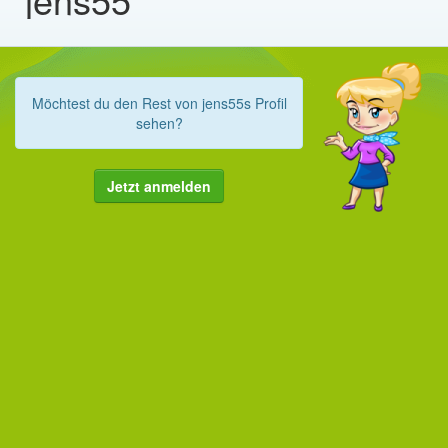
Möchtest du den Rest von jens55s Profil
sehen?
Jetzt anmelden