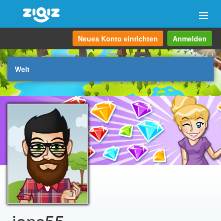
Navi
anze
Neues Konto einrichten
Anmelden
Welt
jens55