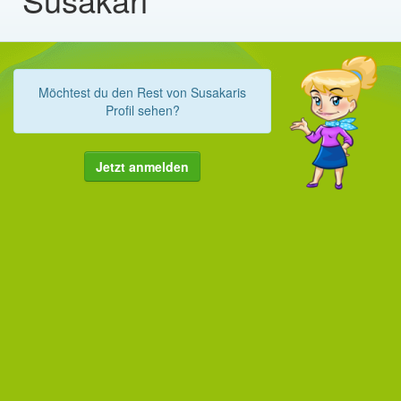
Möchtest du den Rest von Susakaris
Profil sehen?
Jetzt anmelden