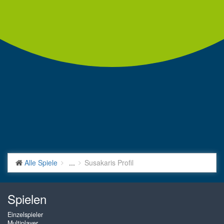
Alle Spiele
...
Susakaris Profil
Spielen
Einzelspieler
Multiplayer