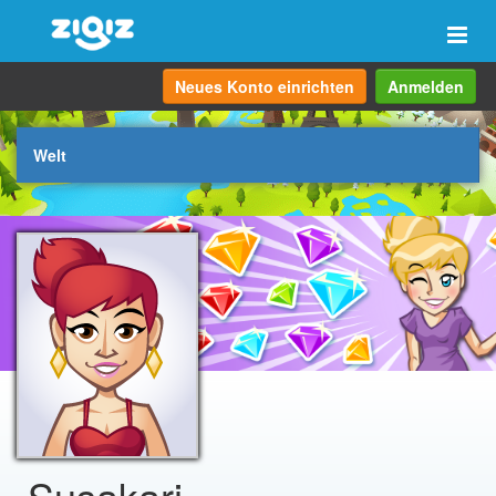
Navi
anze
Neues Konto einrichten
Anmelden
Welt
Susakari