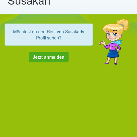
Möchtest du den Rest von Susakaris
Profil sehen?
Jetzt anmelden