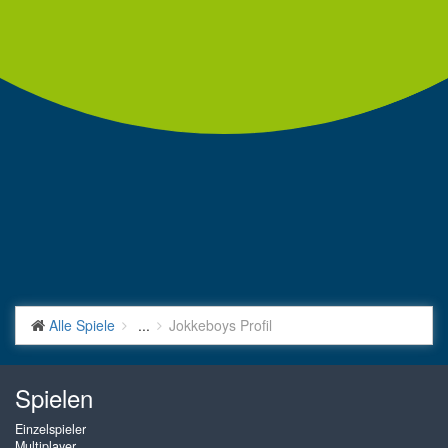
Alle Spiele
...
Jokkeboys Profil
Spielen
Einzelspieler
Multiplayer