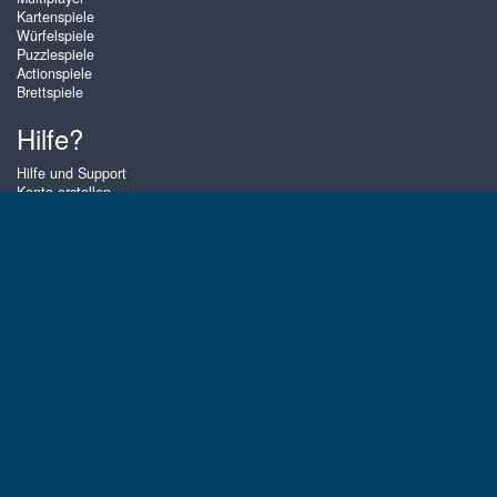
Kartenspiele
Würfelspiele
Puzzlespiele
Actionspiele
Brettspiele
Hilfe?
Hilfe und Support
Konto erstellen
Anmelden
Passwort vergessen
Über Zigiz
Auf Zigiz kannst du die besten Kartenspiele, Brettspiele und Puzzles
online spielen - und das, so oft du willst! Du kannst auch andere Zigiz-
Spieler in Multiplayer-Spielen herausfordern. Die Spiele sind für Tablets
und Mobiltelefone optimiert.
Deutsch
Gembly B.V.
Handelskammernummer: 59273046
Kontakt-E-Mail: support@gembly.com