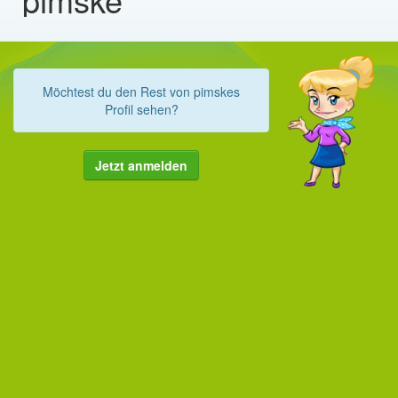
Möchtest du den Rest von pimskes
Profil sehen?
Jetzt anmelden