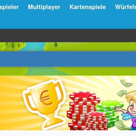
spieler
Multiplayer
Kartenspiele
Würfel