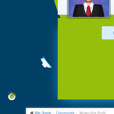
Alle Spiele
Community
Wowo-82s Profil