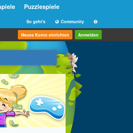
spiele
Puzzlespiele
So geht's
Community
Neues Konto einrichten
Anmelden