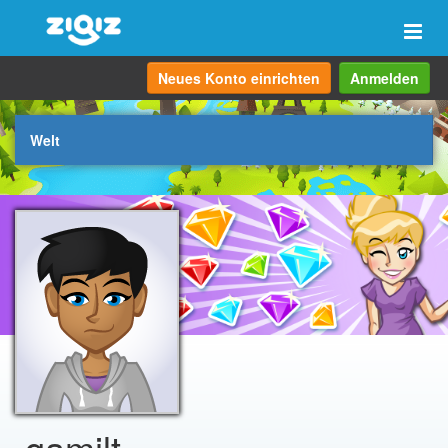
Navi
anze
Neues Konto einrichten
Anmelden
Welt
gamilt