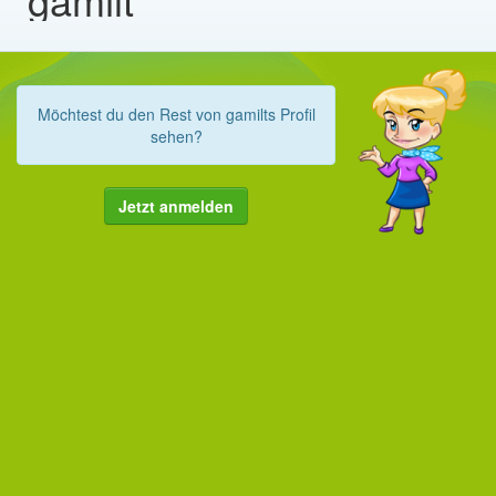
Möchtest du den Rest von gamilts Profil
sehen?
Jetzt anmelden