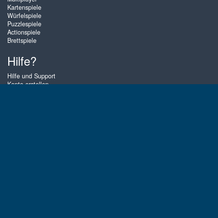
Kartenspiele
Würfelspiele
Puzzlespiele
Actionspiele
Brettspiele
Hilfe?
Hilfe und Support
Konto erstellen
Anmelden
Passwort vergessen
Über Zigiz
Auf Zigiz kannst du die besten Kartenspiele, Brettspiele und Puzzles
online spielen - und das, so oft du willst! Du kannst auch andere Zigiz-
Spieler in Multiplayer-Spielen herausfordern. Die Spiele sind für Tablets
und Mobiltelefone optimiert.
Deutsch
Gembly B.V.
Handelskammernummer: 59273046
Kontakt-E-Mail: support@gembly.com