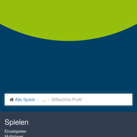
Alle Spiele
...
Millie205s Profil
Spielen
Einzelspieler
Multiplayer