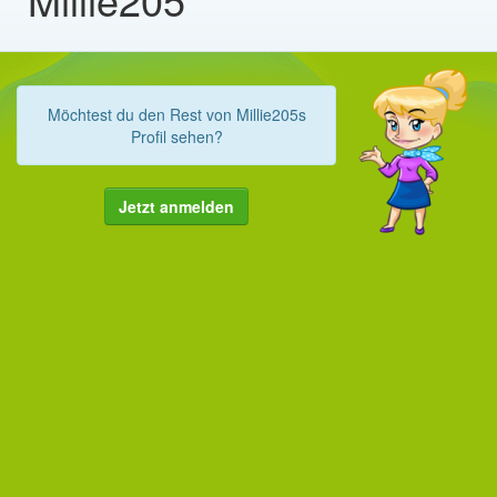
Möchtest du den Rest von Millie205s
Profil sehen?
Jetzt anmelden