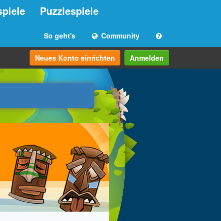
spiele
Puzzlespiele
So geht's
Community
Neues Konto einrichten
Anmelden