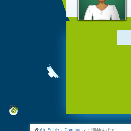
Alle Spiele
Community
Rikkie4s Profil