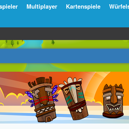
spieler
Multiplayer
Kartenspiele
Würfel