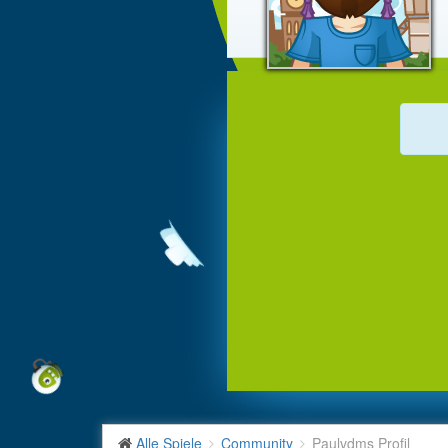
Alle Spiele
Community
Paulvdms Profil