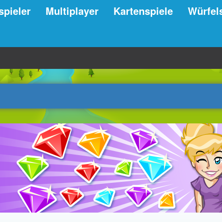
spieler
Multiplayer
Kartenspiele
Würfel