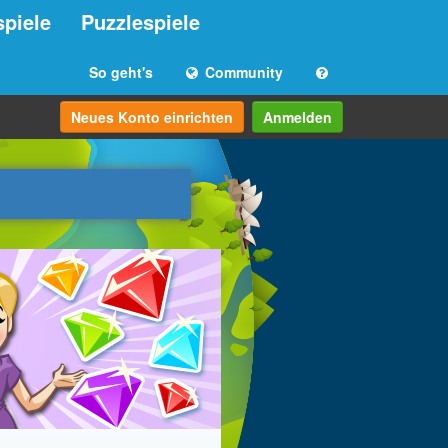
spiele
Puzzlespiele
So geht's
Community
Neues Konto einrichten
Anmelden