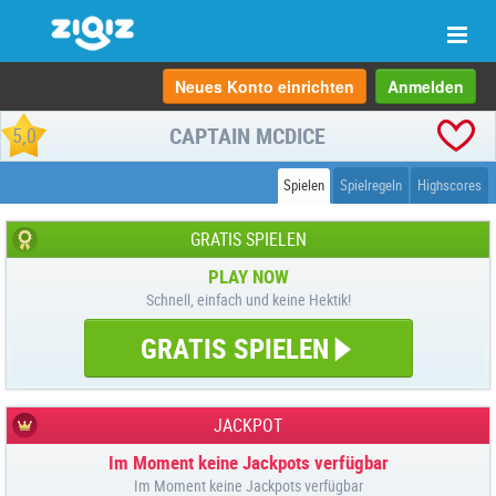
Navi
anze
Neues Konto einrichten
Anmelden
CAPTAIN MCDICE
5,0
Spielen
Spielregeln
Highscores
GRATIS SPIELEN
PLAY NOW
Schnell, einfach und keine Hektik!
GRATIS SPIELEN
JACKPOT
Im Moment keine Jackpots verfügbar
Im Moment keine Jackpots verfügbar