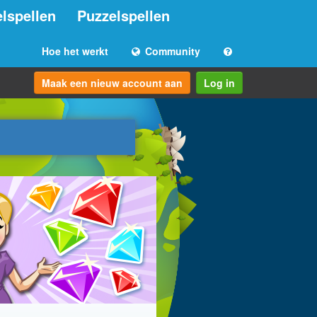
lspellen
Puzzelspellen
Hoe het werkt
Community
Maak een nieuw account aan
Log in