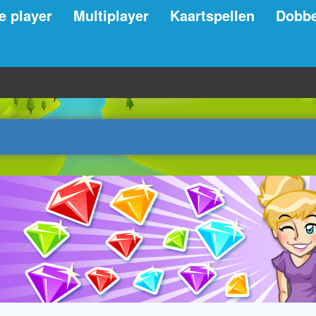
e player
Multiplayer
Kaartspellen
Dobbe