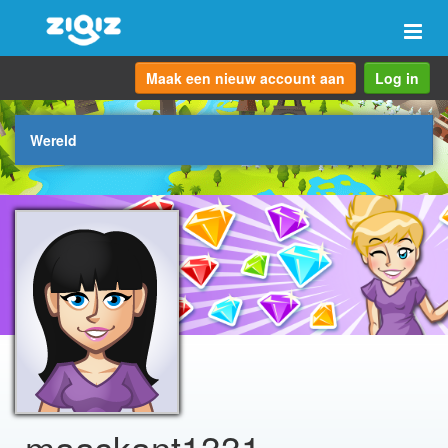
Scha
navi
Maak een nieuw account aan
Log in
Wereld
maaskant1331