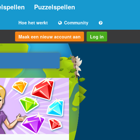
lspellen
Puzzelspellen
Hoe het werkt
Community
Maak een nieuw account aan
Log in