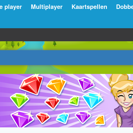
e player
Multiplayer
Kaartspellen
Dobbe