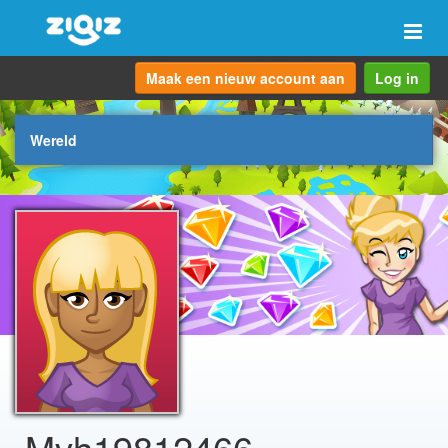
Scha
navi
Maak een nieuw account aan
Log in
Wereld
Mvh19812466