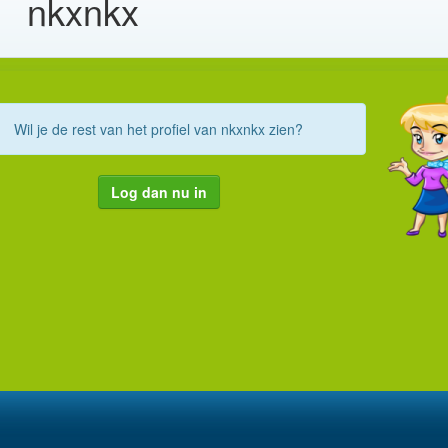
nkxnkx
Wil je de rest van het profiel van nkxnkx zien?
Log dan nu in