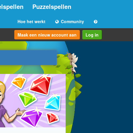
lspellen
Puzzelspellen
Hoe het werkt
Community
Maak een nieuw account aan
Log in