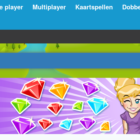
e player
Multiplayer
Kaartspellen
Dobbe