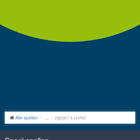
Alle spellen
...
zigizje1's profiel