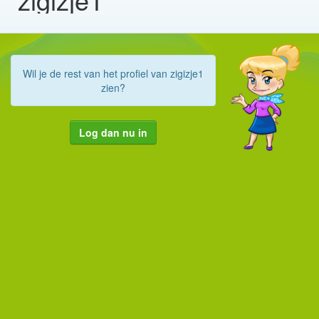
Wil je de rest van het profiel van zigizje1
zien?
Log dan nu in