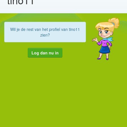
Wil je de rest van het profiel van tino11
zien?
Log dan nu in