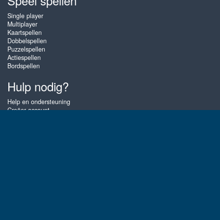
Speel spellen
Single player
Multiplayer
Kaartspellen
Dobbelspellen
Puzzelspellen
Actiespellen
Bordspellen
Hulp nodig?
Help en ondersteuning
Creëer account
Inloggen
Wachtwoord vergeten
Over Zigiz
Met onze Zigiz Tournament Games daag je rechtstreeks andere spelers
uit: de winnaar gaat er vandoor met de prijzenpot! Speel de leukste
online kaartspellen, dobbelspellen en andere spelletjes zoals Hot Air
Solitaire, Triple Jack, Sunset Solitaire 2, Pyramid 2, Dr 5Dice en Sweet
Sevens. Je kunt alle spellen op Zigiz onbeperkt gratis spelen of meteen
voor winst spelen. De spellen zijn geoptimaliseerd voor tablet en mobiele
telefoons.