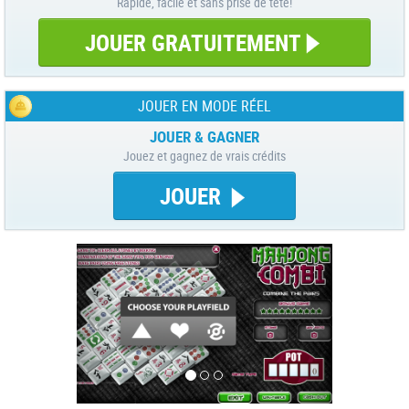
Rapide, facile et sans prise de tête!
JOUER GRATUITEMENT
JOUER EN MODE RÉEL
JOUER & GAGNER
Jouez et gagnez de vrais crédits
JOUER