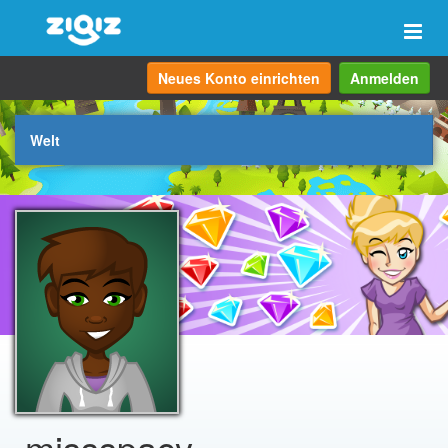
Navi
anze
Neues Konto einrichten
Anmelden
Welt
missspacy