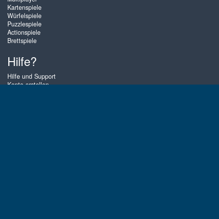
Kartenspiele
Würfelspiele
Puzzlespiele
Actionspiele
Brettspiele
Hilfe?
Hilfe und Support
Konto erstellen
Anmelden
Passwort vergessen
Über Zigiz
Auf Zigiz kannst du die besten Kartenspiele, Brettspiele und Puzzles
online spielen - und das, so oft du willst! Du kannst auch andere Zigiz-
Spieler in Multiplayer-Spielen herausfordern. Die Spiele sind für Tablets
und Mobiltelefone optimiert.
Deutsch
Gembly B.V.
Handelskammernummer: 59273046
Kontakt-E-Mail: support@gembly.com