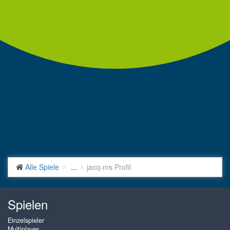
Alle Spiele
...
jacq-ms Profil
Spielen
Einzelspieler
Multiplayer