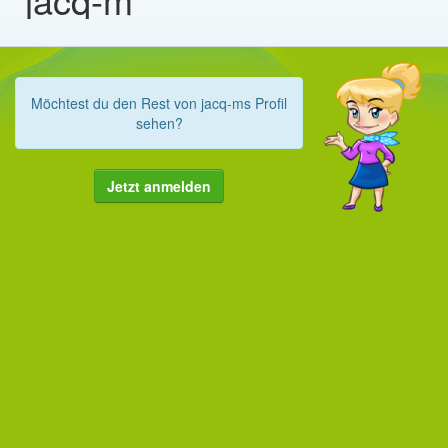
Möchtest du den Rest von jacq-ms Profil
sehen?
Jetzt anmelden