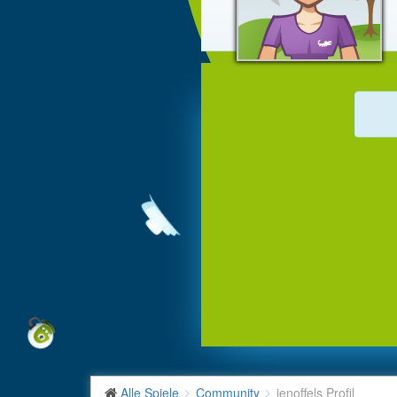
Alle Spiele
Community
jenoffels Profil