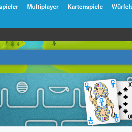
spieler
Multiplayer
Kartenspiele
Würfel