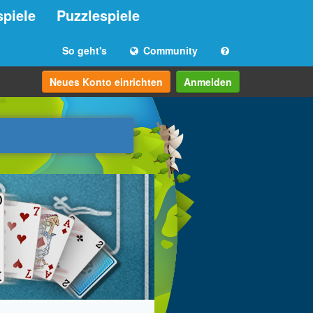
spiele
Puzzlespiele
So geht's
Community
Neues Konto einrichten
Anmelden