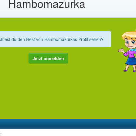
Hambomazurka
htest du den Rest von Hambomazurkas Profil sehen?
Jetzt anmelden
il