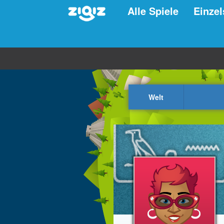
Alle Spiele
Einzel
Welt