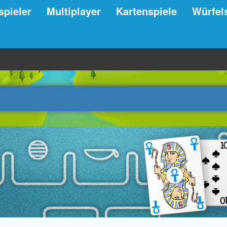
spieler
Multiplayer
Kartenspiele
Würfel