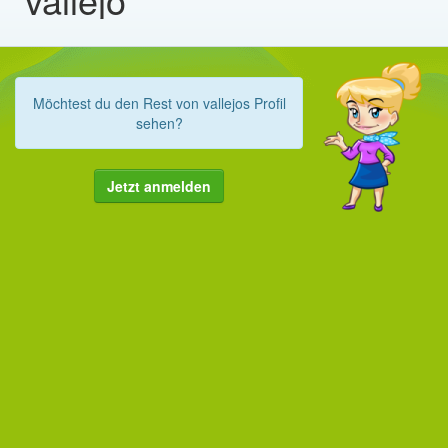
Möchtest du den Rest von vallejos Profil
sehen?
Jetzt anmelden