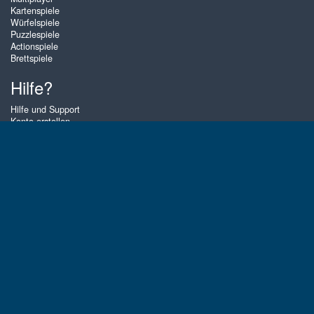
Kartenspiele
Würfelspiele
Puzzlespiele
Actionspiele
Brettspiele
Hilfe?
Hilfe und Support
Konto erstellen
Anmelden
Passwort vergessen
Über Zigiz
Auf Zigiz kannst du die besten Kartenspiele, Brettspiele und Puzzles
online spielen - und das, so oft du willst! Du kannst auch andere Zigiz-
Spieler in Multiplayer-Spielen herausfordern. Die Spiele sind für Tablets
und Mobiltelefone optimiert.
Deutsch
Gembly B.V.
Handelskammernummer: 59273046
Kontakt-E-Mail: support@gembly.com