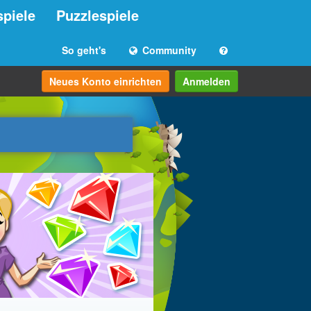
spiele
Puzzlespiele
So geht's
Community
Neues Konto einrichten
Anmelden