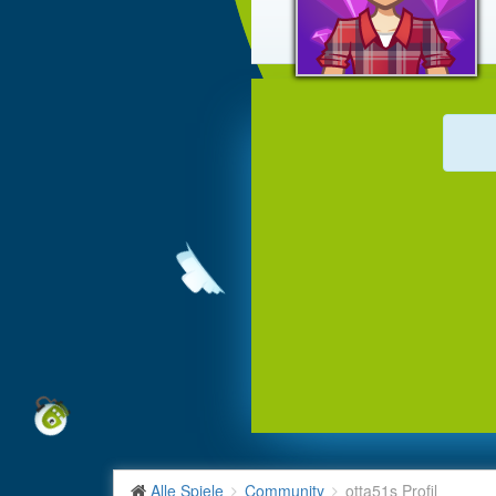
Alle Spiele
Community
otta51s Profil