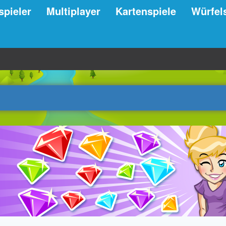
spieler
Multiplayer
Kartenspiele
Würfel